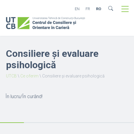
EN
FR
RO
Consiliere și evaluare
psihologică
UTCB
\
Ce oferim
\
Consiliere și evaluare psihologică
În lucru/În curând!